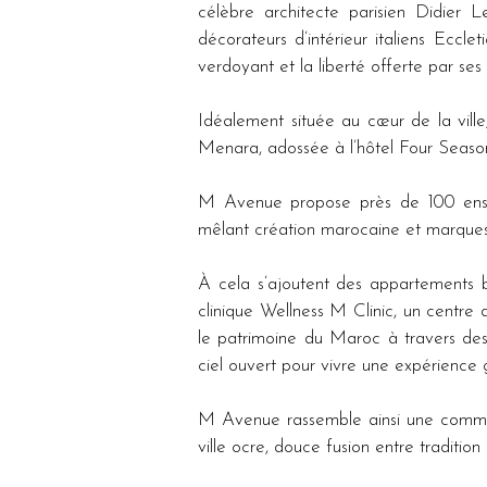
célèbre architecte parisien Didier 
décorateurs d’intérieur italiens Eccle
verdoyant et la liberté offerte par s
Idéalement située au cœur de la vill
Menara, adossée à l’hôtel Four Seasons 
M Avenue propose près de 100 enseig
mêlant création marocaine et marques 
À cela s’ajoutent des appartements b
clinique Wellness M Clinic, un centre d’
le patrimoine du Maroc à travers des
ciel ouvert pour vivre une expérience
M Avenue rassemble ainsi une communa
ville ocre, douce fusion entre tradition