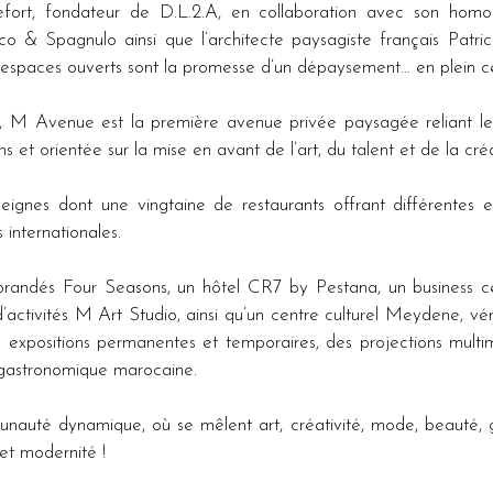
Lefort, fondateur de D.L.2.A, en collaboration avec son homo
tico & Spagnulo ainsi que l’architecte paysagiste français Patri
es espaces ouverts sont la promesse d’un dépaysement… en plein c
e, M Avenue est la première avenue privée paysagée reliant le 
et orientée sur la mise en avant de l’art, du talent et de la créa
nes dont une vingtaine de restaurants offrant différentes exp
internationales. 
randés Four Seasons, un hôtel CR7 by Pestana, un business ce
activités M Art Studio, ainsi qu’un centre culturel Meydene, vérita
 expositions permanentes et temporaires, des projections multim
 gastronomique marocaine. 
uté dynamique, où se mêlent art, créativité, mode, beauté, ga
 et modernité !