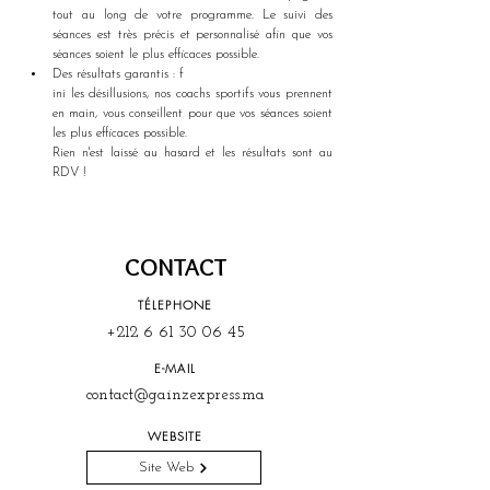
tout au long de votre programme. Le suivi des 
séances est très précis et personnalisé afin que vos 
séances soient le plus efficaces possible.
Des résultats garantis : f
ini les désillusions, nos coachs sportifs vous prennent 
en main, vous conseillent pour que vos séances soient 
les plus efficaces possible. 
Rien n'est laissé au hasard et les résultats sont au 
RDV !
CONTACT
TÉLEPHONE
+212 6 61 30 06 45
E-MAIL
contact@gainzexpress.ma
WEBSITE
Site Web