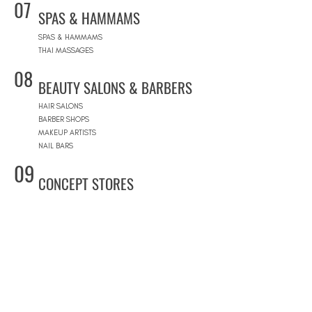
07
SPAS & HAMMAMS
SPAS & HAMMAMS
THAI MASSAGES
08
BEAUTY SALONS & BARBERS
HAIR SALONS
BARBER SHOPS
MAKEUP ARTISTS
NAIL BARS
09
CONCEPT STORES
CONCEPT STORES
DESIGNER BRANDS
NATURAL COSMETICS STORES
WOMEN'S WEAR
MEN'S WEAR
SHOPPING MALLS
10
POOLS