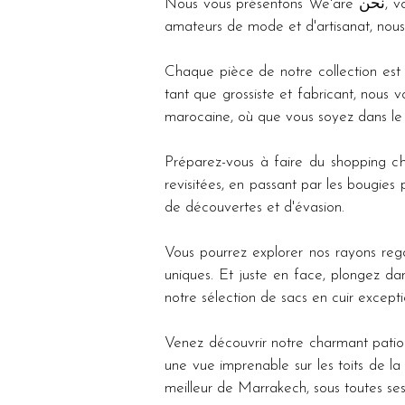
Nous vous présentons We'are نحن, votre concept store ultime situé au cœur de Marrakech. En tant que destination incontournable pour les 
amateurs de mode et d'artisanat, nous
Chaque pièce de notre collection est le
tant que grossiste et fabricant, nous 
marocaine, où que vous soyez dans l
Préparez-vous à faire du shopping chez We'are نحن, où vous trouverez une sélection variée de  souven
revisitées, en passant par les bougies 
de découvertes et d'évasion.
Vous pourrez explorer nos rayons rego
uniques. Et juste en face, plongez da
notre sélection de sacs en cuir excepti
Venez découvrir notre charmant patio a
une vue imprenable sur les toits de la ville rouge. Chez We'are نحن, nous sommes imp
meilleur de Marrakech, sous toutes se