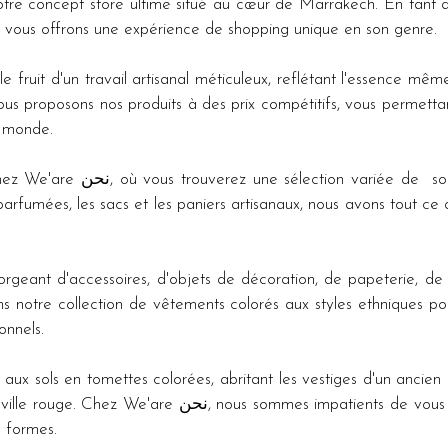
 vous offrons une expérience de shopping unique en son genre.
 fruit d'un travail artisanal méticuleux, reflétant l'essence même
vous proposons nos produits à des prix compétitifs, vous permetta
e monde.
irs de Marrakech aux babouches 
parfumées, les sacs et les paniers artisanaux, nous avons tout ce 
rgeant d'accessoires, d'objets de décoration, de papeterie, de v
ns notre collection de vêtements colorés aux styles ethniques 
onnels.
ux sols en tomettes colorées, abritant les vestiges d'un ancien mo
atients de vous accueillir et de vous faire découvrir le 
s formes.