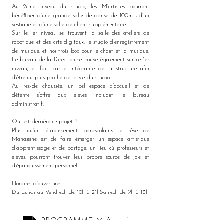
Au 2ème niveau du studio, les M’artistes pourront 
bénéﬁcier d’une grande salle de danse de 100m , d’un 
vestiaire et d’une salle de chant supplémentaire.
Sur le 1er niveau se trouvent la salle des ateliers de 
robotique et des arts digitaux, le studio d’enregistrement 
de musique, et nos trois box pour le chant et la musique. 
Le bureau de la Direction se trouve également sur ce 1er 
niveau, et fait partie intégrante de la structure afin 
d’être au plus proche de la vie du studio.
Au rez-de chaussée, un bel espace d’accueil et de 
détente s’offre aux élèves incluant le bureau 
administratif.
Qui est derrière ce projet ?
Plus qu’un établissement parascolaire, le rêve de 
Mahassine est de faire émerger un espace artistique 
d’apprentissage et de partage, un lieu où professeurs et 
élèves, pourront trouver leur propre source de joie et 
d’épanouissement personnel.
Horaires d’ouverture:
Du Lundi au Vendredi de 10h à 21hSamedi de 9h à 13h