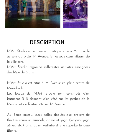
DESCRIPTION
M’Art Studio est un centre artistique situé à Marrakech, 
au sein du projet M Avenue, le nouveau cœur vibrant de 
la ville ocre.
M’Art Studio regroupe différentes activités enseignées 
dès l’âge de 3 ans.
M’Art Studio est situé à M Avenue en plein centre de 
Marrakech.
Les locaux de M’Art Studio sont constitués d’un 
bâtiment R+3 donnant d’un côté sur les jardins de la 
Menara et de l’autre côté sur M Avenue.
Au 3ème niveau, deux salles dédiées aux ateliers de 
théâtre, comédie musicale, danse et yoga (vinyasa, yoga 
aérien, etc.), ainsi qu’un vestiaire et une superbe terrasse 
ﬁlante.