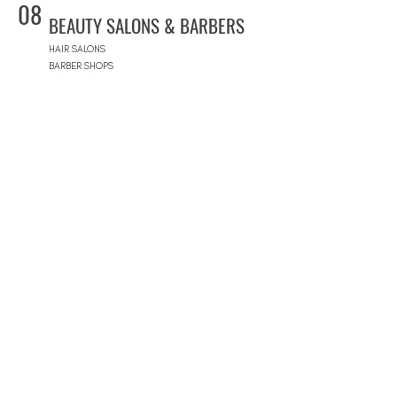
08
BEAUTY SALONS & BARBERS
HAIR SALONS
BARBER SHOPS
MAKEUP ARTISTS
NAIL BARS
09
CONCEPT STORES
CONCEPT STORES
DESIGNER BRANDS
NATURAL COSMETICS STORES
WOMEN'S WEAR
MEN'S WEAR
SHOPPING MALLS
10
POOLS
BEACH CLUBS
JOURNÉE PISCINE
11
REAL ESTATE