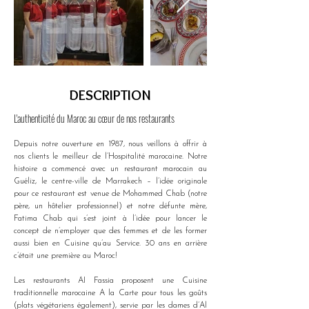
DESCRIPTION
L'authenticité du Maroc au cœur de nos restaurants 
Depuis notre ouverture en 1987, nous veillons à offrir à 
nos clients le meilleur de l’Hospitalité marocaine. Notre 
histoire a commencé avec un restaurant marocain au 
Guéliz, le centre-ville de Marrakech – l’idée originale 
pour ce restaurant est venue de Mohammed Chab (notre 
père, un hôtelier professionnel) et notre défunte mère, 
Fatima Chab qui s’est joint à l’idée pour lancer le 
concept de n’employer que des femmes et de les former 
aussi bien en Cuisine qu’au Service. 30 ans en arrière 
c’était une première au Maroc!
Les restaurants AI Fassia proposent une Cuisine 
traditionnelle marocaine A la Carte pour tous les goûts 
(plats végétariens également), servie par les dames d’Al 