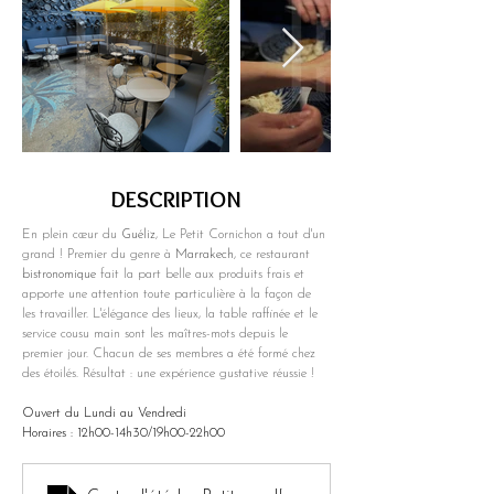
DESCRIPTION
En plein cœur du 
Guéliz
, Le Petit Cornichon a tout d'un 
grand ! Premier du genre à 
Marrakech
, ce restaurant 
bistronomique
 fait la part belle aux produits frais et 
apporte une attention toute particulière à la façon de 
les travailler. L'élégance des lieux, la table raffinée et le 
service cousu main sont les maîtres-mots depuis le 
premier jour. Chacun de ses membres a été formé chez 
des étoilés. Résultat : une expérience gustative réussie !
Ouvert du Lundi au Vendredi 
Horaires : 12h00-14h30/19h00-22h00