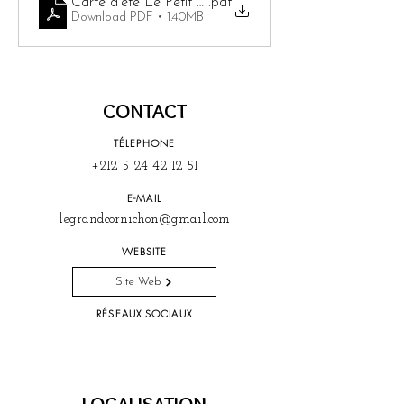
Carte d'été Le Petit Cornichon
.pdf
Download PDF • 1.40MB
CONTACT
TÉLEPHONE
+212 5 24 42 12 51
E-MAIL
legrandcornichon@gmail.com
WEBSITE
Site Web
RÉSEAUX SOCIAUX