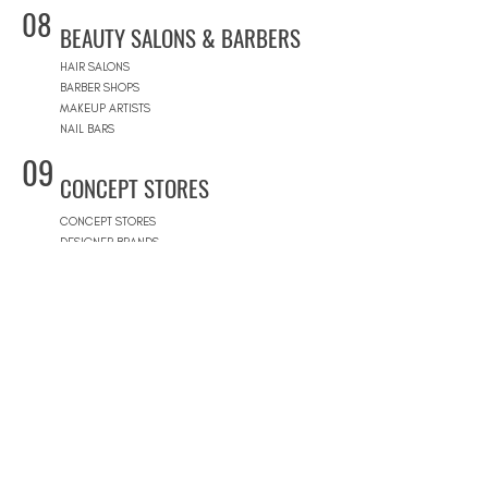
08
BEAUTY SALONS & BARBERS
HAIR SALONS
BARBER SHOPS
MAKEUP ARTISTS
NAIL BARS
09
CONCEPT STORES
CONCEPT STORES
DESIGNER BRANDS
NATURAL COSMETICS STORES
WOMEN'S WEAR
MEN'S WEAR
SHOPPING MALLS
10
POOLS
BEACH CLUBS
JOURNÉE PISCINE
11
REAL ESTATE