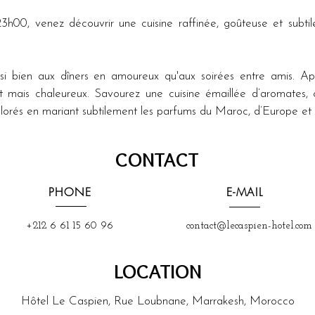
00, venez découvrir une cuisine raffinée, goûteuse et subtile,
ssi bien aux dîners en amoureux qu'aux soirées entre amis. Ap
ret mais chaleureux. Savourez une cuisine émaillée d’aromates, 
lorés en mariant subtilement les parfums du Maroc, d’Europe et 
CONTACT
PHONE
E-MAIL
+212 6 61 15 60 96
contact@lecaspien-hotel.com
LOCATION
Hôtel Le Caspien, Rue Loubnane, Marrakesh, Morocco