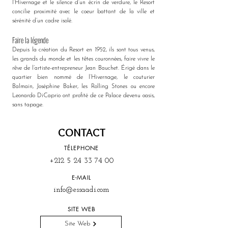
l’Hivernage et le silence d’un écrin de verdure, le Resort 
concilie proximité avec le coeur battant de la ville et 
sérénité d’un cadre isolé. 
Faire la légende
Depuis la création du Resort en 1952, ils sont tous venus, 
les grands du monde et les têtes couronnées, faire vivre le 
rêve de l’artiste-entrepreneur Jean Bauchet. Érigé dans le 
quartier bien nommé de l’Hivernage, le couturier 
Balmain, Joséphine Baker, les Rolling Stones ou encore 
Leonardo DiCaprio ont profité de ce Palace devenu oasis, 
sans tapage.
CONTACT
TÉLEPHONE
+212 5 24 33 74 00
E-MAIL
info@essaadi.com
SITE WEB
Site Web