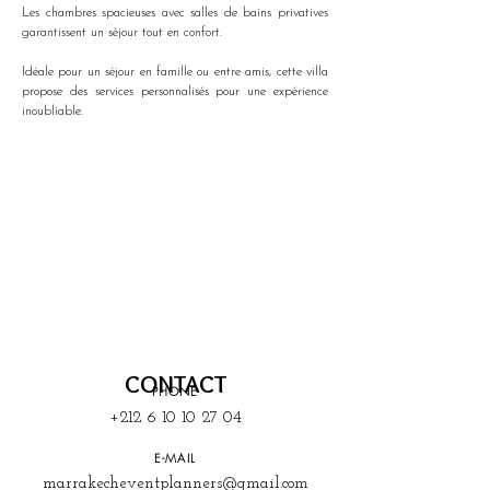
Les chambres spacieuses avec salles de bains privatives 
garantissent un séjour tout en confort.
Idéale pour un séjour en famille ou entre amis, cette villa 
propose des services personnalisés pour une expérience 
inoubliable.
CONTACT
PHONE
+212 6 10 10 27 04
E-MAIL
marrakecheventplanners@gmail.com