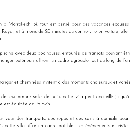
on à Marrakech, où tout est pensé pour des vacances exquises 
 Royal, et à moins de 20 minutes du centre-ville en voiture, elle 
.
e piscine avec deux poolhouses, entourée de transats pouvant êtr
à manger extérieurs offrent un cadre agréable tout au long de l’a
s à manger et cheminées invitent à des moments chaleureux et var
 leur propre salle de bain, cette villa peut accueillir jusqu’
 est équipée de lits twin.
ur vous des transports, des repas et des soins à domicile pour 
 cette villa offre un cadre paisible. Les événements et visites 