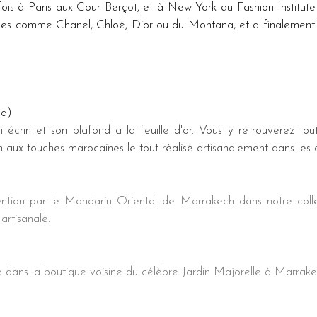
ois à Paris aux Cour Berçot, et à New York au Fashion Institute o
ises comme Chanel, Chloé, Dior ou du Montana, et a finalement d
ha)
rin et son plafond a la feuille d'or. Vous y retrouverez tout
n aux touches marocaines le tout réalisé artisanalement dans les 
ention par le Mandarin Oriental de Marrakech dans notre coll
artisanale.
 dans la boutique voisine du célèbre Jardin Majorelle à Marrakec