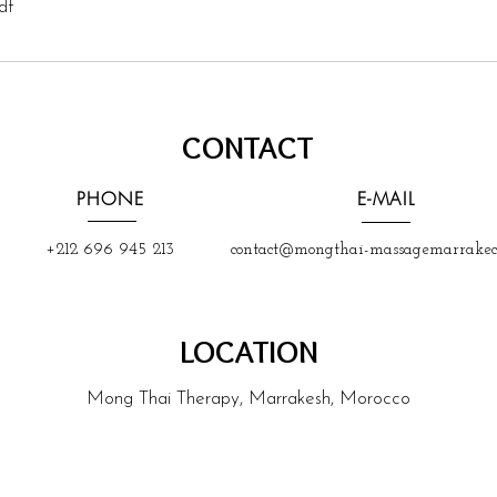
df
CONTACT
PHONE
E-MAIL
+212 696 945 213
contact@mongthai-massagemarrakec
LOCATION
Mong Thai Therapy, Marrakesh, Morocco