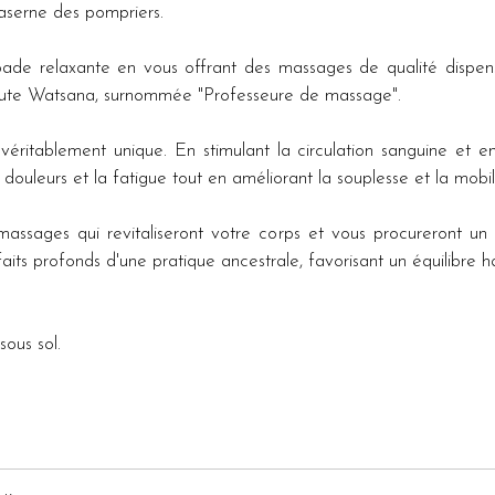
aserne des pompriers. 
ade relaxante en vous offrant des massages de qualité dispens
ute Watsana, surnommée "Professeure de massage".
ritablement unique. En stimulant la circulation sanguine et en 
 douleurs et la fatigue tout en améliorant la souplesse et la mobilit
sages qui revitaliseront votre corps et vous procureront un b
nfaits profonds d'une pratique ancestrale, favorisant un équilibre h
sous sol.