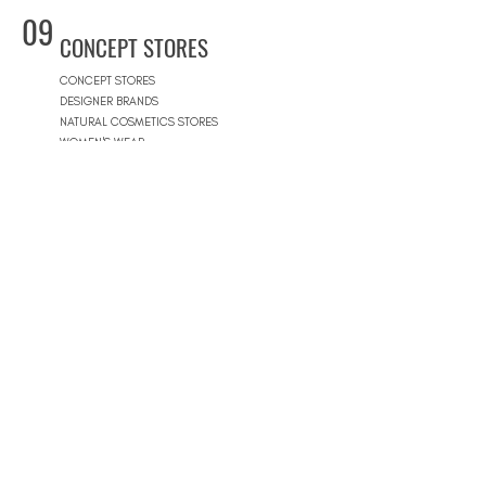
09
CONCEPT STORES
CONCEPT STORES
DESIGNER BRANDS
NATURAL COSMETICS STORES
WOMEN'S WEAR
MEN'S WEAR
SHOPPING MALLS
10
POOLS
BEACH CLUBS
JOURNÉE PISCINE
11
REAL ESTATE
ARCHITECTS
CONSTRUCTION COMPANIES
INTERIOR DESIGNERS
LANDSCAPE ARCHITECTS
REAL ESTATE AGENCIES
12