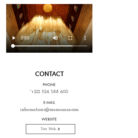
CONTACT
PHONE
'+212 ‪524 ‪‪‪‪‪388 600
E-MAIL
informations@mamounia.com
WEBSITE
Site Web