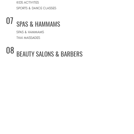
KIDS ACTIVITES
SPORTS & DANCE CLASSES
07
SPAS & HAMMAMS
SPAS & HAMMAMS
THAI MASSAGES
08
BEAUTY SALONS & BARBERS
HAIR SALONS
BARBER SHOPS
MAKEUP ARTISTS
NAIL BARS
09
CONCEPT STORES
CONCEPT STORES
DESIGNER BRANDS
NATURAL COSMETICS STORES
WOMEN'S WEAR
MEN'S WEAR
SHOPPING MALLS