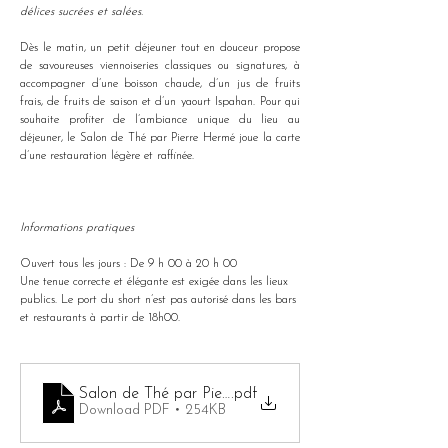
délices sucrées et salées.
Dès le matin, un petit déjeuner tout en douceur propose 
de savoureuses viennoiseries classiques ou signatures, à 
accompagner d’une boisson chaude, d’un jus de fruits 
frais, de fruits de saison et d’un yaourt Ispahan. Pour qui 
souhaite profiter de l’ambiance unique du lieu au 
déjeuner, le Salon de Thé par Pierre Hermé joue la carte 
d’une restauration légère et raffinée.
Informations pratiques
Ouvert tous les jours : De 9 h 00 à 20 h 00
Une tenue correcte et élégante est exigée dans les lieux 
publics. Le port du short n’est pas autorisé dans les bars 
et restaurants à partir de 18h00.
Salon de Thé par Pierre Hermé
.pdf
Download PDF • 254KB