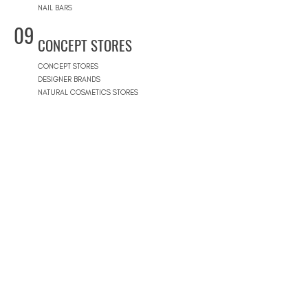
NAIL BARS
09
CONCEPT STORES
CONCEPT STORES
DESIGNER BRANDS
NATURAL COSMETICS STORES
WOMEN'S WEAR
MEN'S WEAR
SHOPPING MALLS
10
POOLS
BEACH CLUBS
JOURNÉE PISCINE
11
REAL ESTATE
ARCHITECTS
CONSTRUCTION COMPANIES
INTERIOR DESIGNERS
LANDSCAPE ARCHITECTS
REAL ESTATE AGENCIES