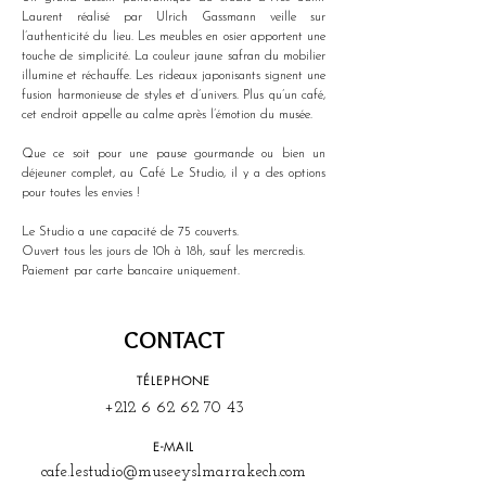
Laurent réalisé par Ulrich Gassmann veille sur 
l’authenticité du lieu. Les meubles en osier apportent une 
touche de simplicité. La couleur jaune safran du mobilier 
illumine et réchauffe. Les rideaux japonisants signent une 
fusion harmonieuse de styles et d’univers. Plus qu’un café, 
cet endroit appelle au calme après l’émotion du musée.
Que ce soit pour une pause gourmande ou bien un 
déjeuner complet, au Café Le Studio, il y a des options 
pour toutes les envies !
Le Studio a une capacité de 75 couverts.
Ouvert tous les jours de 10h à 18h, sauf les mercredis.
Paiement par carte bancaire uniquement.
CONTACT
TÉLEPHONE
+212 6 62 62 70 43
E-MAIL
cafe.lestudio@museeyslmarrakech.com