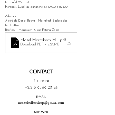
In Falafel We Trust
Horaires : Lundi au dimanche de 10h00 à 22h00
Adresses : 
A côté de Dar el Bacha - Marrakech 8 place des 
ferblantiers
Rooftop  - Marrakech 10 rue Fatima Zahra
Mazel Marrakech Menu
.pdf
Download PDF • 2.20MB
CONTACT
TÉLEPHONE
+212 6 61 66 28 24
E-MAIL
mazelcoffeeshop@gmail.com
SITE WEB