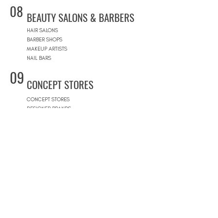
08
BEAUTY SALONS & BARBERS
HAIR SALONS
BARBER SHOPS
MAKEUP ARTISTS
NAIL BARS
09
CONCEPT STORES
CONCEPT STORES
DESIGNER BRANDS
NATURAL COSMETICS STORES
WOMEN'S WEAR
MEN'S WEAR
SHOPPING MALLS
10
POOLS
BEACH CLUBS
JOURNÉE PISCINE
11
REAL ESTATE