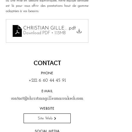
ou une mise en beauté sophistiquée, notre équipe dévouée 
est là pour vous offrir des prestations haut de gamme 
adaptées à vos besoins.
CHRISTIAN GILLES PRICELIST
.pdf
Download PDF • 1.13MB
CONTACT
PHONE
+212 6 60 44 45 91
E-MAIL
contact@christiangillesmarrakech.com
WEBSITE
Site Web
SOCIAL MEDIA