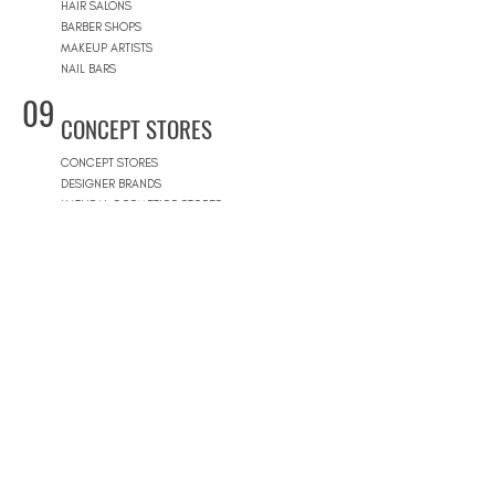
HAIR SALONS
BARBER SHOPS
MAKEUP ARTISTS
NAIL BARS
09
CONCEPT STORES
CONCEPT STORES
DESIGNER BRANDS
NATURAL COSMETICS STORES
WOMEN'S WEAR
MEN'S WEAR
SHOPPING MALLS
10
POOLS
BEACH CLUBS
JOURNÉE PISCINE
11
REAL ESTATE
ARCHITECTS
CONSTRUCTION COMPANIES
INTERIOR DESIGNERS