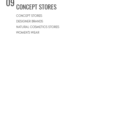
09
CONCEPT STORES
CONCEPT STORES
DESIGNER BRANDS
NATURAL COSMETICS STORES
WOMEN'S WEAR
MEN'S WEAR
SHOPPING MALLS
10
POOLS
BEACH CLUBS
JOURNÉE PISCINE
11
REAL ESTATE
ARCHITECTS
CONSTRUCTION COMPANIES
INTERIOR DESIGNERS
LANDSCAPE ARCHITECTS
REAL ESTATE AGENCIES
12
FURNITURE STORES