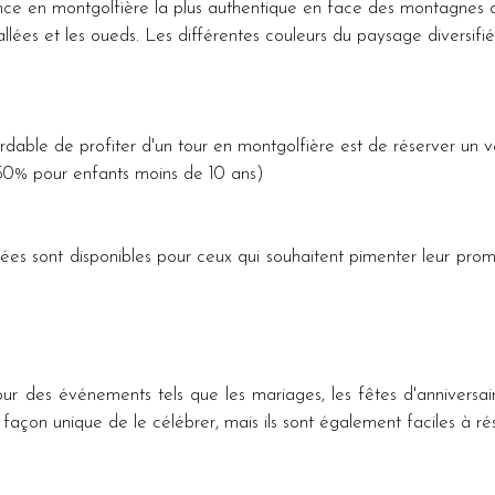
nce en montgolfière la plus authentique en face des montagnes 
vallées et les oueds. Les différentes couleurs du paysage diversifi
rdable de profiter d'un tour en montgolfière est de réserver un 
% pour enfants moins de 10 ans)
es sont disponibles pour ceux qui souhaitent pimenter leur prom
our des événements tels que les mariages, les fêtes d'anniversair
façon unique de le célébrer, mais ils sont également faciles à r