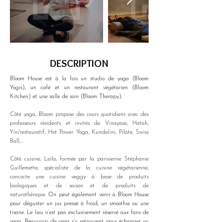
DESCRIPTION
Bloom House est à la fois un studio de yoga (Bloom 
Yogis), un café et un restaurant végétarien (Bloom 
Kitchen) et une salle de soin (Bloom Therapy). 
Côté yoga, Bloom propose des cours quotidiens avec des 
professeurs résidents et invités de Vinayasa, Hatah, 
Yin/restauratif, Hot Power Yoga, Kundalini, Pilate, Swiss 
Ball,…
Côté cuisine, Leila, formée par la parisienne Stéphanie 
Guillemette, spécialiste de la cuisine végétarienne, 
concocte une cuisine veggy à base de produits 
biologiques et de saison et de produits de 
naturothérapie. 
On peut également venir à Bloom House 
pour déguster un jus pressé à froid, un smoothie ou une 
tisane. Le lieu n’est pas exclusivement réservé aux fans de 
yoga. Beaucoup de gens s’y retrouvent pour échanger ou 