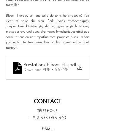
travailler. 
Bloom Therapy est une salle de soins holistiques où l’on 
vient se faire du bien. Reiki, soins ostéopathiques, 
acupuncture, kinésiologie, shiatsu, gynécologie holistique, 
massages ayurvédiques, drainages lymphatiques ainsi que 
consultations en naturopathie sont proposés plusieurs fois 
par mois. Un très beau lieu où les bonnes ondes sont 
partout.
Prestations Bloom House
.pdf
Download PDF • 5.55MB
CONTACT
TÉLEPHONE
+
212 655 056 640
E-MAIL